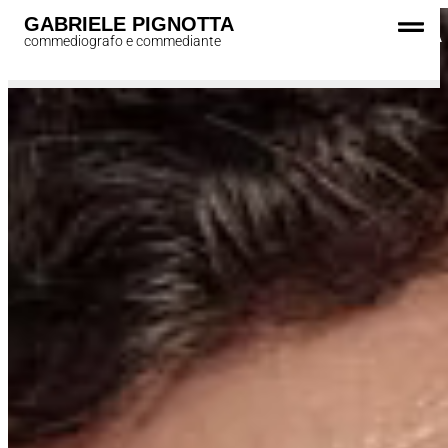
GABRIELE PIGNOTTA
GABRIELE PIGNOTTA
commediografo e commediante